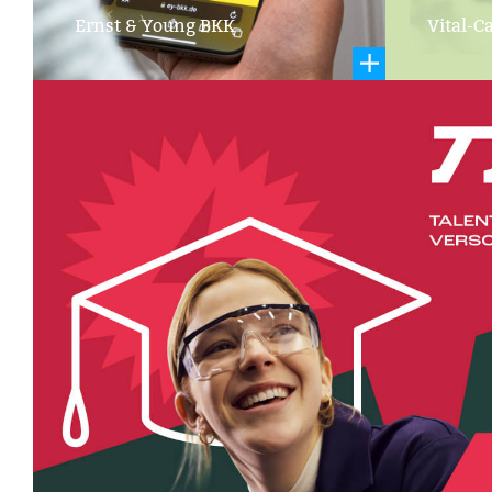
Ernst & Young BKK
Vital-
Websit