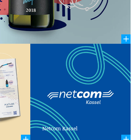
-Recruiting
agne
Netcom Kassel