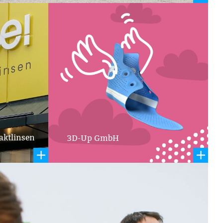
agne
aktlinsen
3D-Up GmbH