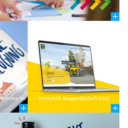
enaufbau
randing
Morschen eG
Emmeluth Baugesellschaft mbH