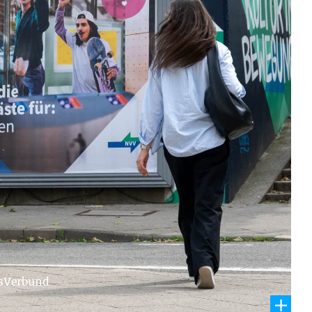
-Recruiting
rsVerbund