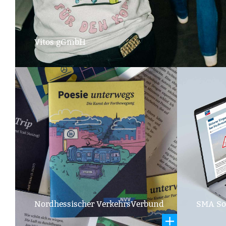
Vitos gGmbH
Nordhessischer VerkehrsVerbund
SMA So