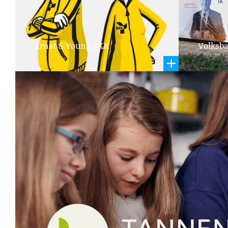
Ernst & Young BKK
Volksb
Sportli