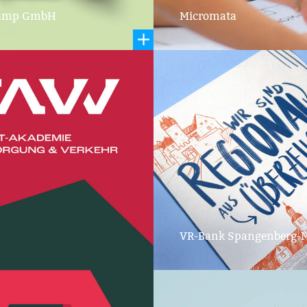
Mark
Camp GmbH
Micromata
und B
e
Markenaufbau
VR-Bank Spangenberg-