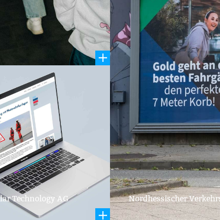
Azubi
lar Technology AG
Nordhessischer Verkeh